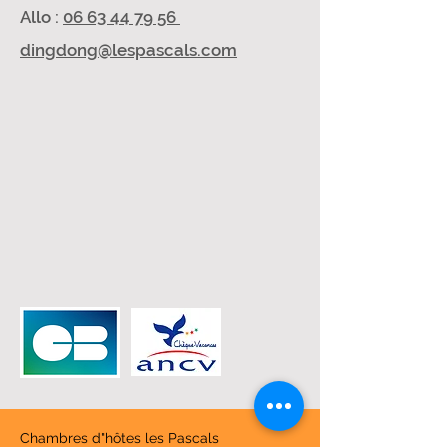
Allo :
06 63 44 79 56
dingdong@lespascals.com
Chambres d"hôtes les Pascals