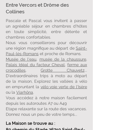
Entre Vercors et Drôme des
Collines
Pascale et Pascal vous invitent à passer
un agréable séjour en chambres d'hôtes
en toute simplicité, entre détente et
chambres confortables.
Nous vous conseillerons pour découvrir
une région magnifique au départ de
Saint-
Paul-lès-Romans
et proche de Romans.
Musée de l'eau
,
musée de la chaussure
,
Palais Idéal du facteur Cheval
,
ferme aux
crocodiles
,
Grotte Chauvet2
...
D'extraordinaires trips à moto au départ
de la maison, Explorez les vallées à vélo
en empruntant la
vélo voie verte de l'Isère
ou la
Viarhôna
.
Vous accédez à notre maison facilement
depuis les autoroutes A7 ou A49
Etape relaxante sur la route des vacances.
Donnez nous un peu de votre temps...
La Maison se trouve au :
80 chemin du Stade 26750 Saint-Paul-