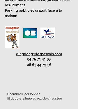
lès-Romans
Parking public et gratuit face à la
maison
dingdong@lespascals.com
04 75 71 41 05
06 63 44 79 56
à partir de 69€
(2pers.)
Romantique
...
voir
Chambre 2 personnes
lit double, située au rez-de-chaussée